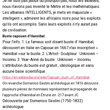
Je ne suis pas jaloux du pourquoi pas, nous les albanais,
nous n’avons pas inventé le Mètre et les mathématiques.
Les albanais INTELLIGENTS, je mets en majuscule «
intelligent », admirent les africains noirs pour les exploits
qu’ils ont accomplis. Sans leurs exploits il n’y aurait pas
de civilisation.
Buste capouen d’Hannibal
Pour l’info. 1. Le fameux soit disant buste d’ Hannibal,
découvert en Italie en Capoue en 1667 n’as inscription «
Hannibal »sur le buste. 2. L’Artist- Sculpteur : Unknown –
Inconnu. 3. Year-Anné du buste : Unknown – Inconnu.
L’attribution du buste est gratuit , idéologique et sans
aucune base scientifique.
https://en.wikipedia.org/wiki/Capuan_bust_of_Hannibal
On revanche Domenico Sestini archéologue en 1816 découvre
plusieurs pièces de monnaies représentant la propagande de
l’approche d’Hannibal en Étrurie en -217 avant JC
Découverte par Domenico Sestini (1750-1832)
archéologue.